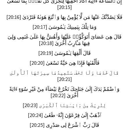
إِنَّ ٱلسَّاعَةَ ءَاتِيَةٌ أَكَادُ أُخْفِيهَا لِتُجْزَىٰ كُلُّ نَفْسٍۭ بِمَا تَسْعَىٰ
[20:15]
فَلَا يَصُدَّنَّكَ عَنْهَا مَن لَّا يُؤْمِنُ بِهَا وَٱتَّبَعَ هَوَىٰهُ فَتَرْدَىٰ [20:16]
وَمَا تِلْكَ بِيَمِينِكَ يَـٰمُوسَىٰ [20:17]
قَالَ هِىَ عَصَاىَ أَتَوَكَّؤُا۟ عَلَيْهَا وَأَهُشُّ بِهَا عَلَىٰ غَنَمِى وَلِىَ
فِيهَا مَـَٔارِبُ أُخْرَىٰ [20:18]
قَالَ أَلْقِهَا يَـٰمُوسَىٰ [20:19]
فَأَلْقَىٰهَا فَإِذَا هِىَ حَيَّةٌ تَسْعَىٰ [20:20]
قَالَ خُذْهَا وَلَا تَخَفْ سَنُعِيدُهَا سِيرَتَهَا ٱلْأُولَىٰ
[20:21]
وَٱضْمُمْ يَدَكَ إِلَىٰ جَنَاحِكَ تَخْرُجْ بَيْضَآءَ مِنْ غَيْرِ سُوٓءٍ ءَايَةً
أُخْرَىٰ [20:22]
لِنُرِيَكَ مِنْ ءَايَـٰتِنَا ٱلْكُبْرَى [20:23]
ٱذْهَبْ إِلَىٰ فِرْعَوْنَ إِنَّهُۥ طَغَىٰ [20:24]
قَالَ رَبِّ ٱشْرَحْ لِى صَدْرِى [20:25]