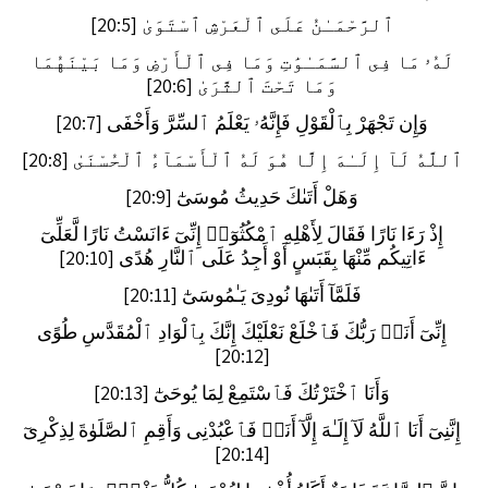
ٱلرَّحْمَـٰنُ عَلَى ٱلْعَرْشِ ٱسْتَوَىٰ [20:5]
لَهُۥ مَا فِى ٱلسَّمَـٰوَٰتِ وَمَا فِى ٱلْأَرْضِ وَمَا بَيْنَهُمَا
وَمَا تَحْتَ ٱلثَّرَىٰ [20:6]
وَإِن تَجْهَرْ بِٱلْقَوْلِ فَإِنَّهُۥ يَعْلَمُ ٱلسِّرَّ وَأَخْفَى [20:7]
ٱللَّهُ لَآ إِلَـٰهَ إِلَّا هُوَ لَهُ ٱلْأَسْمَآءُ ٱلْحُسْنَىٰ [20:8]
وَهَلْ أَتَىٰكَ حَدِيثُ مُوسَىٰٓ [20:9]
إِذْ رَءَا نَارًا فَقَالَ لِأَهْلِهِ ٱمْكُثُوٓا۟ إِنِّىٓ ءَانَسْتُ نَارًا لَّعَلِّىٓ
ءَاتِيكُم مِّنْهَا بِقَبَسٍ أَوْ أَجِدُ عَلَى ٱلنَّارِ هُدًى [20:10]
فَلَمَّآ أَتَىٰهَا نُودِىَ يَـٰمُوسَىٰٓ [20:11]
إِنِّىٓ أَنَا۠ رَبُّكَ فَٱخْلَعْ نَعْلَيْكَ إِنَّكَ بِٱلْوَادِ ٱلْمُقَدَّسِ طُوًى
[20:12]
وَأَنَا ٱخْتَرْتُكَ فَٱسْتَمِعْ لِمَا يُوحَىٰٓ [20:13]
إِنَّنِىٓ أَنَا ٱللَّهُ لَآ إِلَـٰهَ إِلَّآ أَنَا۠ فَٱعْبُدْنِى وَأَقِمِ ٱلصَّلَوٰةَ لِذِكْرِىٓ
[20:14]