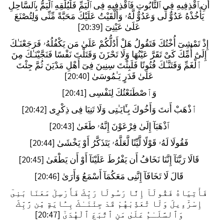
أَنِ ٱقْذِفِيهِ فِى ٱلتَّابُوتِ فَٱقْذِفِيهِ فِى ٱلْيَمِّ فَلْيُلْقِهِ ٱلْيَمُّ بِٱلسَّاحِلِ
يَأْخُذْهُ عَدُوٌّ لِّى وَعَدُوٌّ لَّهُۥ وَأَلْقَيْتُ عَلَيْكَ مَحَبَّةً مِّنِّى وَلِتُصْنَعَ
عَلَىٰ عَيْنِىٓ [20:39]
إِذْ تَمْشِىٓ أُخْتُكَ فَتَقُولُ هَلْ أَدُلُّكُمْ عَلَىٰ مَن يَكْفُلُهُۥ فَرَجَعْنَـٰكَ
إِلَىٰٓ أُمِّكَ كَىْ تَقَرَّ عَيْنُهَا وَلَا تَحْزَنَ وَقَتَلْتَ نَفْسًا فَنَجَّيْنَـٰكَ مِنَ
ٱلْغَمِّ وَفَتَنَّـٰكَ فُتُونًا فَلَبِثْتَ سِنِينَ فِىٓ أَهْلِ مَدْيَنَ ثُمَّ جِئْتَ
عَلَىٰ قَدَرٍ يَـٰمُوسَىٰ [20:40]
وَٱصْطَنَعْتُكَ لِنَفْسِى [20:41]
ٱذْهَبْ أَنتَ وَأَخُوكَ بِـَٔايَـٰتِى وَلَا تَنِيَا فِى ذِكْرِى [20:42]
ٱذْهَبَآ إِلَىٰ فِرْعَوْنَ إِنَّهُۥ طَغَىٰ [20:43]
فَقُولَا لَهُۥ قَوْلًا لَّيِّنًا لَّعَلَّهُۥ يَتَذَكَّرُ أَوْ يَخْشَىٰ [20:44]
قَالَا رَبَّنَآ إِنَّنَا نَخَافُ أَن يَفْرُطَ عَلَيْنَآ أَوْ أَن يَطْغَىٰ [20:45]
قَالَ لَا تَخَافَآ إِنَّنِى مَعَكُمَآ أَسْمَعُ وَأَرَىٰ [20:46]
فَأْتِيَاهُ فَقُولَآ إِنَّا رَسُولَا رَبِّكَ فَأَرْسِلْ مَعَنَا بَنِىٓ
إِسْرَٰٓءِيلَ وَلَا تُعَذِّبْهُمْ قَدْ جِئْنَـٰكَ بِـَٔايَةٍ مِّن رَّبِّكَ
وَٱلسَّلَـٰمُ عَلَىٰ مَنِ ٱتَّبَعَ ٱلْهُدَىٰٓ [20:47]