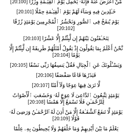
مَّنْ أَعْرَضَ عَنْهُ فَإِنَّهُۥ يَحْمِلُ يَوْمَ ٱلْقِيَـٰمَةِ وِزْرًا [20:100]
خَـٰلِدِينَ فِيهِ وَسَآءَ لَهُمْ يَوْمَ ٱلْقِيَـٰمَةِ حِمْلًا [20:101]
يَوْمَ يُنفَخُ فِى ٱلصُّورِ وَنَحْشُرُ ٱلْمُجْرِمِينَ يَوْمَئِذٍ زُرْقًا
[20:102]
يَتَخَـٰفَتُونَ بَيْنَهُمْ إِن لَّبِثْتُمْ إِلَّا عَشْرًا [20:103]
نَّحْنُ أَعْلَمُ بِمَا يَقُولُونَ إِذْ يَقُولُ أَمْثَلُهُمْ طَرِيقَةً إِن لَّبِثْتُمْ إِلَّا
يَوْمًا [20:104]
وَيَسْـَٔلُونَكَ عَنِ ٱلْجِبَالِ فَقُلْ يَنسِفُهَا رَبِّى نَسْفًا [20:105]
فَيَذَرُهَا قَاعًا صَفْصَفًا [20:106]
لَّا تَرَىٰ فِيهَا عِوَجًا وَلَآ أَمْتًا [20:107]
يَوْمَئِذٍ يَتَّبِعُونَ ٱلدَّاعِىَ لَا عِوَجَ لَهُۥ وَخَشَعَتِ ٱلْأَصْوَاتُ
لِلرَّحْمَـٰنِ فَلَا تَسْمَعُ إِلَّا هَمْسًا [20:108]
يَوْمَئِذٍ لَّا تَنفَعُ ٱلشَّفَـٰعَةُ إِلَّا مَنْ أَذِنَ لَهُ ٱلرَّحْمَـٰنُ وَرَضِىَ لَهُۥ
قَوْلًا [20:109]
يَعْلَمُ مَا بَيْنَ أَيْدِيهِمْ وَمَا خَلْفَهُمْ وَلَا يُحِيطُونَ بِهِۦ عِلْمًا