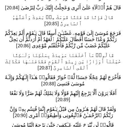
قَالَ هُمْ أُو۟لَآءِ عَلَىٰٓ أَثَرِى وَعَجِلْتُ إِلَيْكَ رَبِّ لِتَرْضَىٰ [20:84]
قَالَ فَإِنَّا قَدْ فَتَنَّا قَوْمَكَ مِنۢ بَعْدِكَ وَأَضَلَّهُمُ
ٱلسَّامِرِىُّ [20:85]
فَرَجَعَ مُوسَىٰٓ إِلَىٰ قَوْمِهِۦ غَضْبَـٰنَ أَسِفًا قَالَ يَـٰقَوْمِ أَلَمْ يَعِدْكُمْ
رَبُّكُمْ وَعْدًا حَسَنًا أَفَطَالَ عَلَيْكُمُ ٱلْعَهْدُ أَمْ أَرَدتُّمْ أَن يَحِلَّ
عَلَيْكُمْ غَضَبٌ مِّن رَّبِّكُمْ فَأَخْلَفْتُم مَّوْعِدِى [20:86]
قَالُوا۟ مَآ أَخْلَفْنَا مَوْعِدَكَ بِمَلْكِنَا وَلَـٰكِنَّا
حُمِّلْنَآ أَوْزَارًا مِّن زِينَةِ ٱلْقَوْمِ فَقَذَفْنَـٰهَا فَكَذَٰلِكَ
أَلْقَى ٱلسَّامِرِىُّ [20:87]
فَأَخْرَجَ لَهُمْ عِجْلًا جَسَدًا لَّهُۥ خُوَارٌ فَقَالُوا۟ هَـٰذَآ إِلَـٰهُكُمْ وَإِلَـٰهُ
مُوسَىٰ فَنَسِىَ [20:88]
أَفَلَا يَرَوْنَ أَلَّا يَرْجِعُ إِلَيْهِمْ قَوْلًا وَلَا يَمْلِكُ لَهُمْ ضَرًّا وَلَا نَفْعًا
[20:89]
وَلَقَدْ قَالَ لَهُمْ هَـٰرُونُ مِن قَبْلُ يَـٰقَوْمِ إِنَّمَا فُتِنتُم بِهِۦ وَإِنَّ
رَبَّكُمُ ٱلرَّحْمَـٰنُ فَٱتَّبِعُونِى وَأَطِيعُوٓا۟ أَمْرِى [20:90]
قَالُوا۟ لَن نَّبْرَحَ عَلَيْهِ عَـٰكِفِينَ حَتَّىٰ يَرْجِعَ إِلَيْنَا مُوسَىٰ