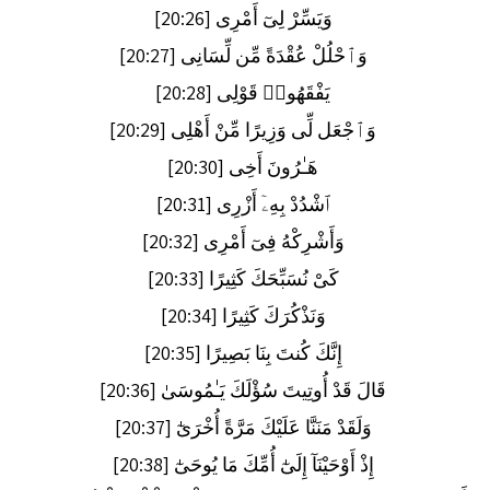
وَيَسِّرْ لِىٓ أَمْرِى [20:26]
وَٱحْلُلْ عُقْدَةً مِّن لِّسَانِى [20:27]
يَفْقَهُوا۟ قَوْلِى [20:28]
وَٱجْعَل لِّى وَزِيرًا مِّنْ أَهْلِى [20:29]
هَـٰرُونَ أَخِى [20:30]
ٱشْدُدْ بِهِۦٓ أَزْرِى [20:31]
وَأَشْرِكْهُ فِىٓ أَمْرِى [20:32]
كَىْ نُسَبِّحَكَ كَثِيرًا [20:33]
وَنَذْكُرَكَ كَثِيرًا [20:34]
إِنَّكَ كُنتَ بِنَا بَصِيرًا [20:35]
قَالَ قَدْ أُوتِيتَ سُؤْلَكَ يَـٰمُوسَىٰ [20:36]
وَلَقَدْ مَنَنَّا عَلَيْكَ مَرَّةً أُخْرَىٰٓ [20:37]
إِذْ أَوْحَيْنَآ إِلَىٰٓ أُمِّكَ مَا يُوحَىٰٓ [20:38]