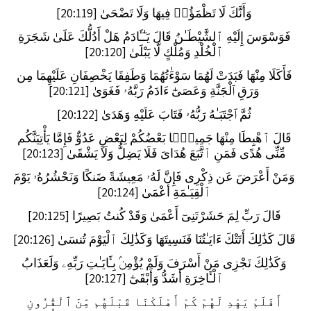
وَأَنَّكَ لَا تَظْمَؤُا۟ فِيهَا وَلَا تَضْحَىٰ [20:119]
فَوَسْوَسَ إِلَيْهِ ٱلشَّيْطَـٰنُ قَالَ يَـٰٓـَٔادَمُ هَلْ أَدُلُّكَ عَلَىٰ شَجَرَةِ
ٱلْخُلْدِ وَمُلْكٍ لَّا يَبْلَىٰ [20:120]
فَأَكَلَا مِنْهَا فَبَدَتْ لَهُمَا سَوْءَٰتُهُمَا وَطَفِقَا يَخْصِفَانِ عَلَيْهِمَا مِن
وَرَقِ ٱلْجَنَّةِ وَعَصَىٰٓ ءَادَمُ رَبَّهُۥ فَغَوَىٰ [20:121]
ثُمَّ ٱجْتَبَـٰهُ رَبُّهُۥ فَتَابَ عَلَيْهِ وَهَدَىٰ [20:122]
قَالَ ٱهْبِطَا مِنْهَا جَمِيعًۢا بَعْضُكُمْ لِبَعْضٍ عَدُوٌّ فَإِمَّا يَأْتِيَنَّكُم
مِّنِّى هُدًى فَمَنِ ٱتَّبَعَ هُدَاىَ فَلَا يَضِلُّ وَلَا يَشْقَىٰ [20:123]
وَمَنْ أَعْرَضَ عَن ذِكْرِى فَإِنَّ لَهُۥ مَعِيشَةً ضَنكًا وَنَحْشُرُهُۥ يَوْمَ
ٱلْقِيَـٰمَةِ أَعْمَىٰ [20:124]
قَالَ رَبِّ لِمَ حَشَرْتَنِىٓ أَعْمَىٰ وَقَدْ كُنتُ بَصِيرًا [20:125]
قَالَ كَذَٰلِكَ أَتَتْكَ ءَايَـٰتُنَا فَنَسِيتَهَا وَكَذَٰلِكَ ٱلْيَوْمَ تُنسَىٰ [20:126]
وَكَذَٰلِكَ نَجْزِى مَنْ أَسْرَفَ وَلَمْ يُؤْمِنۢ بِـَٔايَـٰتِ رَبِّهِۦ وَلَعَذَابُ
ٱلْـَٔاخِرَةِ أَشَدُّ وَأَبْقَىٰٓ [20:127]
أَفَلَمْ يَهْدِ لَهُمْ كَمْ أَهْلَكْنَا قَبْلَهُم مِّنَ ٱلْقُرُونِ