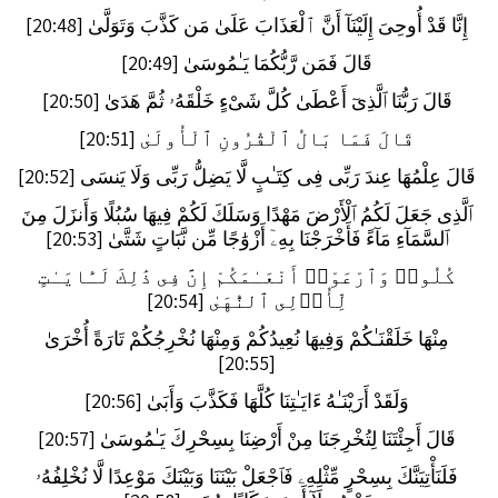
إِنَّا قَدْ أُوحِىَ إِلَيْنَآ أَنَّ ٱلْعَذَابَ عَلَىٰ مَن كَذَّبَ وَتَوَلَّىٰ [20:48]
قَالَ فَمَن رَّبُّكُمَا يَـٰمُوسَىٰ [20:49]
قَالَ رَبُّنَا ٱلَّذِىٓ أَعْطَىٰ كُلَّ شَىْءٍ خَلْقَهُۥ ثُمَّ هَدَىٰ [20:50]
قَالَ فَمَا بَالُ ٱلْقُرُونِ ٱلْأُولَىٰ [20:51]
قَالَ عِلْمُهَا عِندَ رَبِّى فِى كِتَـٰبٍ لَّا يَضِلُّ رَبِّى وَلَا يَنسَى [20:52]
ٱلَّذِى جَعَلَ لَكُمُ ٱلْأَرْضَ مَهْدًا وَسَلَكَ لَكُمْ فِيهَا سُبُلًا وَأَنزَلَ مِنَ
ٱلسَّمَآءِ مَآءً فَأَخْرَجْنَا بِهِۦٓ أَزْوَٰجًا مِّن نَّبَاتٍ شَتَّىٰ [20:53]
كُلُوا۟ وَٱرْعَوْا۟ أَنْعَـٰمَكُمْ إِنَّ فِى ذَٰلِكَ لَـَٔايَـٰتٍ
لِّأُو۟لِى ٱلنُّهَىٰ [20:54]
مِنْهَا خَلَقْنَـٰكُمْ وَفِيهَا نُعِيدُكُمْ وَمِنْهَا نُخْرِجُكُمْ تَارَةً أُخْرَىٰ
[20:55]
وَلَقَدْ أَرَيْنَـٰهُ ءَايَـٰتِنَا كُلَّهَا فَكَذَّبَ وَأَبَىٰ [20:56]
قَالَ أَجِئْتَنَا لِتُخْرِجَنَا مِنْ أَرْضِنَا بِسِحْرِكَ يَـٰمُوسَىٰ [20:57]
فَلَنَأْتِيَنَّكَ بِسِحْرٍ مِّثْلِهِۦ فَٱجْعَلْ بَيْنَنَا وَبَيْنَكَ مَوْعِدًا لَّا نُخْلِفُهُۥ