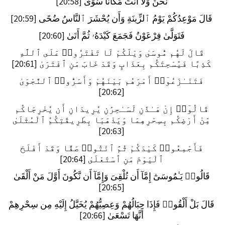
نَحْنُ وَلَآ أَنتَ مَكَانًا سُوًى [20:58]
قَالَ مَوْعِدُكُمْ يَوْمُ ٱلزِّينَةِ وَأَن يُحْشَرَ ٱلنَّاسُ ضُحًى [20:59]
فَتَوَلَّىٰ فِرْعَوْنُ فَجَمَعَ كَيْدَهُۥ ثُمَّ أَتَىٰ [20:60]
قَالَ لَهُم مُّوسَىٰ وَيْلَكُمْ لَا تَفْتَرُوا۟ عَلَى ٱللَّهِ
كَذِبًا فَيُسْحِتَكُم بِعَذَابٍ وَقَدْ خَابَ مَنِ ٱفْتَرَىٰ [20:61]
فَتَنَـٰزَعُوٓا۟ أَمْرَهُم بَيْنَهُمْ وَأَسَرُّوا۟ ٱلنَّجْوَىٰ
[20:62]
قَالُوٓا۟ إِنْ هَـٰذَٰنِ لَسَـٰحِرَٰنِ يُرِيدَانِ أَن يُخْرِجَاكُم
مِّنْ أَرْضِكُم بِسِحْرِهِمَا وَيَذْهَبَا بِطَرِيقَتِكُمُ ٱلْمُثْلَىٰ
[20:63]
فَأَجْمِعُوا۟ كَيْدَكُمْ ثُمَّ ٱئْتُوا۟ صَفًّا وَقَدْ أَفْلَحَ
ٱلْيَوْمَ مَنِ ٱسْتَعْلَىٰ [20:64]
قَالُوا۟ يَـٰمُوسَىٰٓ إِمَّآ أَن تُلْقِىَ وَإِمَّآ أَن نَّكُونَ أَوَّلَ مَنْ أَلْقَىٰ
[20:65]
قَالَ بَلْ أَلْقُوا۟ فَإِذَا حِبَالُهُمْ وَعِصِيُّهُمْ يُخَيَّلُ إِلَيْهِ مِن سِحْرِهِمْ
أَنَّهَا تَسْعَىٰ [20:66]