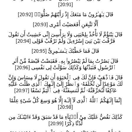
[20:91]
قَالَ يَـٰهَـٰرُونُ مَا مَنَعَكَ إِذْ رَأَيْتَهُمْ ضَلُّوٓا۟ [20:92]
أَلَّا تَتَّبِعَنِ أَفَعَصَيْتَ أَمْرِى [20:93]
قَالَ يَبْنَؤُمَّ لَا تَأْخُذْ بِلِحْيَتِى وَلَا بِرَأْسِىٓ إِنِّى خَشِيتُ أَن تَقُولَ
فَرَّقْتَ بَيْنَ بَنِىٓ إِسْرَٰٓءِيلَ وَلَمْ تَرْقُبْ قَوْلِى [20:94]
قَالَ فَمَا خَطْبُكَ يَـٰسَـٰمِرِىُّ [20:95]
قَالَ بَصُرْتُ بِمَا لَمْ يَبْصُرُوا۟ بِهِۦ فَقَبَضْتُ قَبْضَةً مِّنْ أَثَرِ
ٱلرَّسُولِ فَنَبَذْتُهَا وَكَذَٰلِكَ سَوَّلَتْ لِى نَفْسِى [20:96]
قَالَ فَٱذْهَبْ فَإِنَّ لَكَ فِى ٱلْحَيَوٰةِ أَن تَقُولَ لَا مِسَاسَ وَإِنَّ
لَكَ مَوْعِدًا لَّن تُخْلَفَهُۥ وَٱنظُرْ إِلَىٰٓ إِلَـٰهِكَ ٱلَّذِى ظَلْتَ عَلَيْهِ
عَاكِفًا لَّنُحَرِّقَنَّهُۥ ثُمَّ لَنَنسِفَنَّهُۥ فِى ٱلْيَمِّ نَسْفًا [20:97]
إِنَّمَآ إِلَـٰهُكُمُ ٱللَّهُ ٱلَّذِى لَآ إِلَـٰهَ إِلَّا هُوَ وَسِعَ كُلَّ شَىْءٍ عِلْمًا
[20:98]
كَذَٰلِكَ نَقُصُّ عَلَيْكَ مِنْ أَنۢبَآءِ مَا قَدْ سَبَقَ وَقَدْ ءَاتَيْنَـٰكَ مِن
لَّدُنَّا ذِكْرًا [20:99]