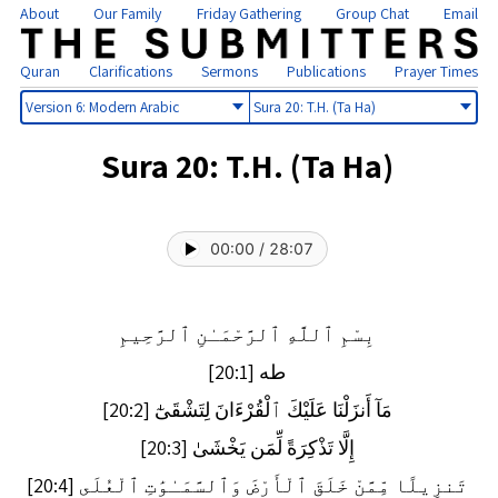
About
Our Family
Friday Gathering
Group Chat
Email
Quran
Clarifications
Sermons
Publications
Prayer Times
Select
Select
version
sura
Sura 20: T.H. (Ta Ha)
00:00
/
28:07
بِسْمِ ٱللَّهِ ٱلرَّحْمَـٰنِ ٱلرَّحِيمِ
طه [20:1]
مَآ أَنزَلْنَا عَلَيْكَ ٱلْقُرْءَانَ لِتَشْقَىٰٓ [20:2]
إِلَّا تَذْكِرَةً لِّمَن يَخْشَىٰ [20:3]
تَنزِيلًا مِّمَّنْ خَلَقَ ٱلْأَرْضَ وَٱلسَّمَـٰوَٰتِ ٱلْعُلَى [20:4]