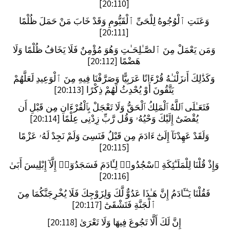
[20:110]
وَعَنَتِ ٱلْوُجُوهُ لِلْحَىِّ ٱلْقَيُّومِ وَقَدْ خَابَ مَنْ حَمَلَ ظُلْمًا
[20:111]
وَمَن يَعْمَلْ مِنَ ٱلصَّـٰلِحَـٰتِ وَهُوَ مُؤْمِنٌ فَلَا يَخَافُ ظُلْمًا وَلَا
هَضْمًا [20:112]
وَكَذَٰلِكَ أَنزَلْنَـٰهُ قُرْءَانًا عَرَبِيًّا وَصَرَّفْنَا فِيهِ مِنَ ٱلْوَعِيدِ لَعَلَّهُمْ
يَتَّقُونَ أَوْ يُحْدِثُ لَهُمْ ذِكْرًا [20:113]
فَتَعَـٰلَى ٱللَّهُ ٱلْمَلِكُ ٱلْحَقُّ وَلَا تَعْجَلْ بِٱلْقُرْءَانِ مِن قَبْلِ أَن
يُقْضَىٰٓ إِلَيْكَ وَحْيُهُۥ وَقُل رَّبِّ زِدْنِى عِلْمًا [20:114]
وَلَقَدْ عَهِدْنَآ إِلَىٰٓ ءَادَمَ مِن قَبْلُ فَنَسِىَ وَلَمْ نَجِدْ لَهُۥ عَزْمًا
[20:115]
وَإِذْ قُلْنَا لِلْمَلَـٰٓئِكَةِ ٱسْجُدُوا۟ لِـَٔادَمَ فَسَجَدُوٓا۟ إِلَّآ إِبْلِيسَ أَبَىٰ
[20:116]
فَقُلْنَا يَـٰٓـَٔادَمُ إِنَّ هَـٰذَا عَدُوٌّ لَّكَ وَلِزَوْجِكَ فَلَا يُخْرِجَنَّكُمَا مِنَ
ٱلْجَنَّةِ فَتَشْقَىٰٓ [20:117]
إِنَّ لَكَ أَلَّا تَجُوعَ فِيهَا وَلَا تَعْرَىٰ [20:118]