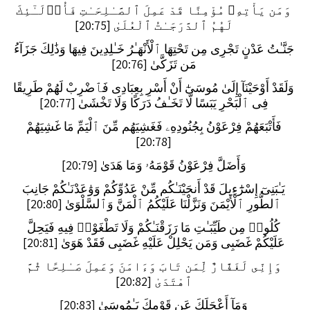
وَمَن يَأْتِهِۦ مُؤْمِنًا قَدْ عَمِلَ ٱلصَّـٰلِحَـٰتِ فَأُو۟لَـٰٓئِكَ
لَهُمُ ٱلدَّرَجَـٰتُ ٱلْعُلَىٰ [20:75]
جَنَّـٰتُ عَدْنٍ تَجْرِى مِن تَحْتِهَا ٱلْأَنْهَـٰرُ خَـٰلِدِينَ فِيهَا وَذَٰلِكَ جَزَآءُ
مَن تَزَكَّىٰ [20:76]
وَلَقَدْ أَوْحَيْنَآ إِلَىٰ مُوسَىٰٓ أَنْ أَسْرِ بِعِبَادِى فَٱضْرِبْ لَهُمْ طَرِيقًا
فِى ٱلْبَحْرِ يَبَسًا لَّا تَخَـٰفُ دَرَكًا وَلَا تَخْشَىٰ [20:77]
فَأَتْبَعَهُمْ فِرْعَوْنُ بِجُنُودِهِۦ فَغَشِيَهُم مِّنَ ٱلْيَمِّ مَا غَشِيَهُمْ
[20:78]
وَأَضَلَّ فِرْعَوْنُ قَوْمَهُۥ وَمَا هَدَىٰ [20:79]
يَـٰبَنِىٓ إِسْرَٰٓءِيلَ قَدْ أَنجَيْنَـٰكُم مِّنْ عَدُوِّكُمْ وَوَٰعَدْنَـٰكُمْ جَانِبَ
ٱلطُّورِ ٱلْأَيْمَنَ وَنَزَّلْنَا عَلَيْكُمُ ٱلْمَنَّ وَٱلسَّلْوَىٰ [20:80]
كُلُوا۟ مِن طَيِّبَـٰتِ مَا رَزَقْنَـٰكُمْ وَلَا تَطْغَوْا۟ فِيهِ فَيَحِلَّ
عَلَيْكُمْ غَضَبِى وَمَن يَحْلِلْ عَلَيْهِ غَضَبِى فَقَدْ هَوَىٰ [20:81]
وَإِنِّى لَغَفَّارٌ لِّمَن تَابَ وَءَامَنَ وَعَمِلَ صَـٰلِحًا ثُمَّ
ٱهْتَدَىٰ [20:82]
وَمَآ أَعْجَلَكَ عَن قَوْمِكَ يَـٰمُوسَىٰ [20:83]