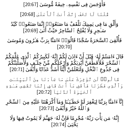
فَأَوْجَسَ فِى نَفْسِهِۦ خِيفَةً مُّوسَىٰ [20:67]
قُلْنَا لَا تَخَفْ إِنَّكَ أَنتَ ٱلْأَعْلَىٰ [20:68]
وَأَلْقِ مَا فِى يَمِينِكَ تَلْقَفْ مَا صَنَعُوٓا۟ إِنَّمَا صَنَعُوا۟ كَيْدُ
سَـٰحِرٍ وَلَا يُفْلِحُ ٱلسَّاحِرُ حَيْثُ أَتَىٰ [20:69]
فَأُلْقِىَ ٱلسَّحَرَةُ سُجَّدًا قَالُوٓا۟ ءَامَنَّا بِرَبِّ هَـٰرُونَ وَمُوسَىٰ
[20:70]
قَالَ ءَامَنتُمْ لَهُۥ قَبْلَ أَنْ ءَاذَنَ لَكُمْ إِنَّهُۥ لَكَبِيرُكُمُ ٱلَّذِى عَلَّمَكُمُ
ٱلسِّحْرَ فَلَأُقَطِّعَنَّ أَيْدِيَكُمْ وَأَرْجُلَكُم مِّنْ خِلَـٰفٍ وَلَأُصَلِّبَنَّكُمْ
فِى جُذُوعِ ٱلنَّخْلِ وَلَتَعْلَمُنَّ أَيُّنَآ أَشَدُّ عَذَابًا وَأَبْقَىٰ [20:71]
قَالُوا۟ لَن نُّؤْثِرَكَ عَلَىٰ مَا جَآءَنَا مِنَ ٱلْبَيِّنَـٰتِ
وَٱلَّذِى فَطَرَنَا فَٱقْضِ مَآ أَنتَ قَاضٍ إِنَّمَا تَقْضِى هَـٰذِهِ
ٱلْحَيَوٰةَ ٱلدُّنْيَآ [20:72]
إِنَّآ ءَامَنَّا بِرَبِّنَا لِيَغْفِرَ لَنَا خَطَـٰيَـٰنَا وَمَآ أَكْرَهْتَنَا عَلَيْهِ مِنَ ٱلسِّحْرِ
وَٱللَّهُ خَيْرٌ وَأَبْقَىٰٓ [20:73]
إِنَّهُۥ مَن يَأْتِ رَبَّهُۥ مُجْرِمًا فَإِنَّ لَهُۥ جَهَنَّمَ لَا يَمُوتُ فِيهَا وَلَا
يَحْيَىٰ [20:74]