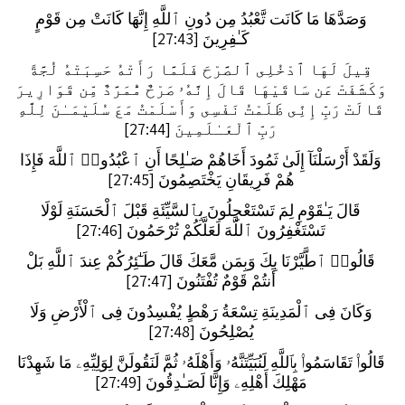
وَصَدَّهَا مَا كَانَت تَّعْبُدُ مِن دُونِ ٱللَّهِ إِنَّهَا كَانَتْ مِن قَوْمٍ
كَـٰفِرِينَ [27:43]
قِيلَ لَهَا ٱدْخُلِى ٱلصَّرْحَ فَلَمَّا رَأَتْهُ حَسِبَتْهُ لُجَّةً
وَكَشَفَتْ عَن سَاقَيْهَا قَالَ إِنَّهُۥ صَرْحٌ مُّمَرَّدٌ مِّن قَوَارِيرَ
قَالَتْ رَبِّ إِنِّى ظَلَمْتُ نَفْسِى وَأَسْلَمْتُ مَعَ سُلَيْمَـٰنَ لِلَّهِ
رَبِّ ٱلْعَـٰلَمِينَ [27:44]
وَلَقَدْ أَرْسَلْنَآ إِلَىٰ ثَمُودَ أَخَاهُمْ صَـٰلِحًا أَنِ ٱعْبُدُوا۟ ٱللَّهَ فَإِذَا
هُمْ فَرِيقَانِ يَخْتَصِمُونَ [27:45]
قَالَ يَـٰقَوْمِ لِمَ تَسْتَعْجِلُونَ بِٱلسَّيِّئَةِ قَبْلَ ٱلْحَسَنَةِ لَوْلَا
تَسْتَغْفِرُونَ ٱللَّهَ لَعَلَّكُمْ تُرْحَمُونَ [27:46]
قَالُوا۟ ٱطَّيَّرْنَا بِكَ وَبِمَن مَّعَكَ قَالَ طَـٰٓئِرُكُمْ عِندَ ٱللَّهِ بَلْ
أَنتُمْ قَوْمٌ تُفْتَنُونَ [27:47]
وَكَانَ فِى ٱلْمَدِينَةِ تِسْعَةُ رَهْطٍ يُفْسِدُونَ فِى ٱلْأَرْضِ وَلَا
يُصْلِحُونَ [27:48]
قَالُوا۟ تَقَاسَمُوا۟ بِٱللَّهِ لَنُبَيِّتَنَّهُۥ وَأَهْلَهُۥ ثُمَّ لَنَقُولَنَّ لِوَلِيِّهِۦ مَا شَهِدْنَا
مَهْلِكَ أَهْلِهِۦ وَإِنَّا لَصَـٰدِقُونَ [27:49]