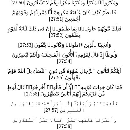
وَمَكَرُوا۟ مَكْرًا وَمَكَرْنَا مَكْرًا وَهُمْ لَا يَشْعُرُونَ [27:50]
فَٱنظُرْ كَيْفَ كَانَ عَـٰقِبَةُ مَكْرِهِمْ أَنَّا دَمَّرْنَـٰهُمْ وَقَوْمَهُمْ
أَجْمَعِينَ [27:51]
فَتِلْكَ بُيُوتُهُمْ خَاوِيَةًۢ بِمَا ظَلَمُوٓا۟ إِنَّ فِى ذَٰلِكَ لَـَٔايَةً لِّقَوْمٍ
يَعْلَمُونَ [27:52]
وَأَنجَيْنَا ٱلَّذِينَ ءَامَنُوا۟ وَكَانُوا۟ يَتَّقُونَ [27:53]
وَلُوطًا إِذْ قَالَ لِقَوْمِهِۦٓ أَتَأْتُونَ ٱلْفَـٰحِشَةَ وَأَنتُمْ تُبْصِرُونَ
[27:54]
أَئِنَّكُمْ لَتَأْتُونَ ٱلرِّجَالَ شَهْوَةً مِّن دُونِ ٱلنِّسَآءِ بَلْ أَنتُمْ قَوْمٌ
تَجْهَلُونَ [27:55]
فَمَا كَانَ جَوَابَ قَوْمِهِۦٓ إِلَّآ أَن قَالُوٓا۟ أَخْرِجُوٓا۟ ءَالَ لُوطٍ
مِّن قَرْيَتِكُمْ إِنَّهُمْ أُنَاسٌ يَتَطَهَّرُونَ [27:56]
فَأَنجَيْنَـٰهُ وَأَهْلَهُۥٓ إِلَّا ٱمْرَأَتَهُۥ قَدَّرْنَـٰهَا مِنَ
ٱلْغَـٰبِرِينَ [27:57]
وَأَمْطَرْنَا عَلَيْهِم مَّطَرًا فَسَآءَ مَطَرُ ٱلْمُنذَرِينَ
[27:58]