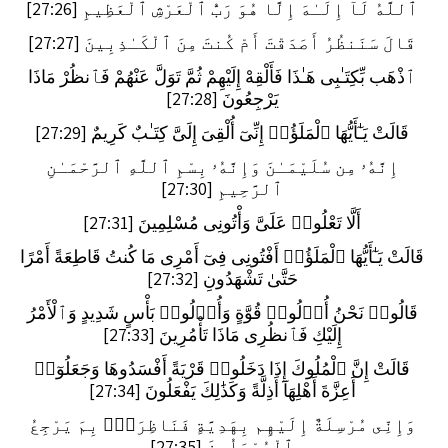
ٱللَّهُ لَآ إِلَـٰهَ إِلَّا هُوَ رَبُّ ٱلْعَرْشِ ٱلْعَظِيمِ [27:26]
قَالَ سَنَنظُرُ أَصَدَقْتَ أَمْ كُنتَ مِنَ ٱلْكَـٰذِبِينَ [27:27]
ٱذْهَب بِّكِتَـٰبِى هَـٰذَا فَأَلْقِهْ إِلَيْهِمْ ثُمَّ تَوَلَّ عَنْهُمْ فَٱنظُرْ مَاذَا
يَرْجِعُونَ [27:28]
قَالَتْ يَـٰٓأَيُّهَا ٱلْمَلَؤُا۟ إِنِّىٓ أُلْقِىَ إِلَىَّ كِتَـٰبٌ كَرِيمٌ [27:29]
إِنَّهُۥ مِن سُلَيْمَـٰنَ وَإِنَّهُۥ بِسْمِ ٱللَّهِ ٱلرَّحْمَـٰنِ
ٱلرَّحِيمِ [27:30]
أَلَّا تَعْلُوا۟ عَلَىَّ وَأْتُونِى مُسْلِمِينَ [27:31]
قَالَتْ يَـٰٓأَيُّهَا ٱلْمَلَؤُا۟ أَفْتُونِى فِىٓ أَمْرِى مَا كُنتُ قَاطِعَةً أَمْرًا
حَتَّىٰ تَشْهَدُونِ [27:32]
قَالُوا۟ نَحْنُ أُو۟لُوا۟ قُوَّةٍ وَأُو۟لُوا۟ بَأْسٍ شَدِيدٍ وَٱلْأَمْرُ
إِلَيْكِ فَٱنظُرِى مَاذَا تَأْمُرِينَ [27:33]
قَالَتْ إِنَّ ٱلْمُلُوكَ إِذَا دَخَلُوا۟ قَرْيَةً أَفْسَدُوهَا وَجَعَلُوٓا۟
أَعِزَّةَ أَهْلِهَآ أَذِلَّةً وَكَذَٰلِكَ يَفْعَلُونَ [27:34]
وَإِنِّى مُرْسِلَةٌ إِلَيْهِم بِهَدِيَّةٍ فَنَاظِرَةٌۢ بِمَ يَرْجِعُ
ٱلْمُرْسَلُونَ [27:35]