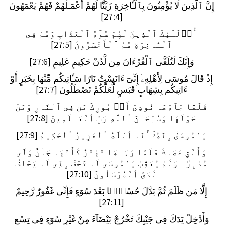
إِنَّ ٱلَّذِينَ لَا يُؤْمِنُونَ بِٱلْـَٔاخِرَةِ زَيَّنَّا لَهُمْ أَعْمَـٰلَهُمْ فَهُمْ يَعْمَهُونَ
[27:4]
أُو۟لَـٰٓئِكَ ٱلَّذِينَ لَهُمْ سُوٓءُ ٱلْعَذَابِ وَهُمْ فِى
ٱلْـَٔاخِرَةِ هُمُ ٱلْأَخْسَرُونَ [27:5]
وَإِنَّكَ لَتُلَقَّى ٱلْقُرْءَانَ مِن لَّدُنْ حَكِيمٍ عَلِيمٍ [27:6]
إِذْ قَالَ مُوسَىٰ لِأَهْلِهِۦٓ إِنِّىٓ ءَانَسْتُ نَارًا سَـَٔاتِيكُم مِّنْهَا بِخَبَرٍ أَوْ
ءَاتِيكُم بِشِهَابٍ قَبَسٍ لَّعَلَّكُمْ تَصْطَلُونَ [27:7]
فَلَمَّا جَآءَهَا نُودِىَ أَنۢ بُورِكَ مَن فِى ٱلنَّارِ وَمَنْ
حَوْلَهَا وَسُبْحَـٰنَ ٱللَّهِ رَبِّ ٱلْعَـٰلَمِينَ [27:8]
يَـٰمُوسَىٰٓ إِنَّهُۥٓ أَنَا ٱللَّهُ ٱلْعَزِيزُ ٱلْحَكِيمُ [27:9]
وَأَلْقِ عَصَاكَ فَلَمَّا رَءَاهَا تَهْتَزُّ كَأَنَّهَا جَآنٌّ وَلَّىٰ
مُدْبِرًا وَلَمْ يُعَقِّبْ يَـٰمُوسَىٰ لَا تَخَفْ إِنِّى لَا يَخَافُ
لَدَىَّ ٱلْمُرْسَلُونَ [27:10]
إِلَّا مَن ظَلَمَ ثُمَّ بَدَّلَ حُسْنًۢا بَعْدَ سُوٓءٍ فَإِنِّى غَفُورٌ رَّحِيمٌ
[27:11]
وَأَدْخِلْ يَدَكَ فِى جَيْبِكَ تَخْرُجْ بَيْضَآءَ مِنْ غَيْرِ سُوٓءٍ فِى تِسْعِ