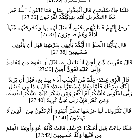
فَلَمَّا جَآءَ سُلَيْمَـٰنَ قَالَ أَتُمِدُّونَنِ بِمَالٍ فَمَآ ءَاتَىٰنِۦَ ٱللَّهُ خَيْرٌ
مِّمَّآ ءَاتَىٰكُم بَلْ أَنتُم بِهَدِيَّتِكُمْ تَفْرَحُونَ [27:36]
ٱرْجِعْ إِلَيْهِمْ فَلَنَأْتِيَنَّهُم بِجُنُودٍ لَّا قِبَلَ لَهُم بِهَا وَلَنُخْرِجَنَّهُم مِّنْهَآ
أَذِلَّةً وَهُمْ صَـٰغِرُونَ [27:37]
قَالَ يَـٰٓأَيُّهَا ٱلْمَلَؤُا۟ أَيُّكُمْ يَأْتِينِى بِعَرْشِهَا قَبْلَ أَن يَأْتُونِى
مُسْلِمِينَ [27:38]
قَالَ عِفْرِيتٌ مِّنَ ٱلْجِنِّ أَنَا۠ ءَاتِيكَ بِهِۦ قَبْلَ أَن تَقُومَ مِن مَّقَامِكَ
وَإِنِّى عَلَيْهِ لَقَوِىٌّ أَمِينٌ [27:39]
قَالَ ٱلَّذِى عِندَهُۥ عِلْمٌ مِّنَ ٱلْكِتَـٰبِ أَنَا۠ ءَاتِيكَ بِهِۦ قَبْلَ أَن يَرْتَدَّ
إِلَيْكَ طَرْفُكَ فَلَمَّا رَءَاهُ مُسْتَقِرًّا عِندَهُۥ قَالَ هَـٰذَا مِن فَضْلِ
رَبِّى لِيَبْلُوَنِىٓ ءَأَشْكُرُ أَمْ أَكْفُرُ وَمَن شَكَرَ فَإِنَّمَا يَشْكُرُ لِنَفْسِهِۦ
وَمَن كَفَرَ فَإِنَّ رَبِّى غَنِىٌّ كَرِيمٌ [27:40]
قَالَ نَكِّرُوا۟ لَهَا عَرْشَهَا نَنظُرْ أَتَهْتَدِىٓ أَمْ تَكُونُ مِنَ ٱلَّذِينَ لَا
يَهْتَدُونَ [27:41]
فَلَمَّا جَآءَتْ قِيلَ أَهَـٰكَذَا عَرْشُكِ قَالَتْ كَأَنَّهُۥ هُوَ وَأُوتِينَا ٱلْعِلْمَ
مِن قَبْلِهَا وَكُنَّا مُسْلِمِينَ [27:42]