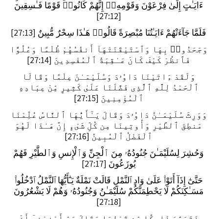
ءَايَـٰتٍ إِلَىٰ فِرْعَوْنَ وَقَوْمِهِۦٓ إِنَّهُمْ كَانُوا۟ قَوْمًا فَـٰسِقِينَ
[27:12]
فَلَمَّا جَآءَتْهُمْ ءَايَـٰتُنَا مُبْصِرَةً قَالُوا۟ هَـٰذَا سِحْرٌ مُّبِينٌ [27:13]
وَجَحَدُوا۟ بِهَا وَٱسْتَيْقَنَتْهَآ أَنفُسُهُمْ ظُلْمًا وَعُلُوًّا
فَٱنظُرْ كَيْفَ كَانَ عَـٰقِبَةُ ٱلْمُفْسِدِينَ [27:14]
وَلَقَدْ ءَاتَيْنَا دَاوُۥدَ وَسُلَيْمَـٰنَ عِلْمًا وَقَالَا
ٱلْحَمْدُ لِلَّهِ ٱلَّذِى فَضَّلَنَا عَلَىٰ كَثِيرٍ مِّنْ عِبَادِهِ
ٱلْمُؤْمِنِينَ [27:15]
وَوَرِثَ سُلَيْمَـٰنُ دَاوُۥدَ وَقَالَ يَـٰٓأَيُّهَا ٱلنَّاسُ عُلِّمْنَا
مَنطِقَ ٱلطَّيْرِ وَأُوتِينَا مِن كُلِّ شَىْءٍ إِنَّ هَـٰذَا لَهُوَ
ٱلْفَضْلُ ٱلْمُبِينُ [27:16]
وَحُشِرَ لِسُلَيْمَـٰنَ جُنُودُهُۥ مِنَ ٱلْجِنِّ وَٱلْإِنسِ وَٱلطَّيْرِ فَهُمْ
يُوزَعُونَ [27:17]
حَتَّىٰٓ إِذَآ أَتَوْا۟ عَلَىٰ وَادِ ٱلنَّمْلِ قَالَتْ نَمْلَةٌ يَـٰٓأَيُّهَا ٱلنَّمْلُ ٱدْخُلُوا۟
مَسَـٰكِنَكُمْ لَا يَحْطِمَنَّكُمْ سُلَيْمَـٰنُ وَجُنُودُهُۥ وَهُمْ لَا يَشْعُرُونَ
[27:18]
فَتَبَسَّمَ ضَاحِكًا مِّن قَوْلِهَا وَقَالَ رَبِّ أَوْزِعْنِىٓ أَنْ