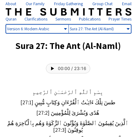
About
Our Family
Friday Gathering
Group Chat
Email
Quran
Clarifications
Sermons
Publications
Prayer Times
Select
Select
version
sura
Sura 27: The Ant (Al-Naml)
00:00
/
23:16
بِسْمِ ٱللَّهِ ٱلرَّحْمَـٰنِ ٱلرَّحِيمِ
طسٓ تِلْكَ ءَايَـٰتُ ٱلْقُرْءَانِ وَكِتَابٍ مُّبِينٍ [27:1]
هُدًى وَبُشْرَىٰ لِلْمُؤْمِنِينَ [27:2]
ٱلَّذِينَ يُقِيمُونَ ٱلصَّلَوٰةَ وَيُؤْتُونَ ٱلزَّكَوٰةَ وَهُم بِٱلْـَٔاخِرَةِ هُمْ
يُوقِنُونَ [27:3]