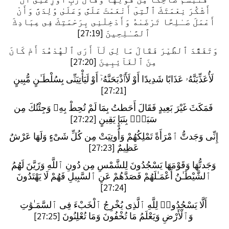
أَشْكُرَ نِعْمَتَكَ ٱلَّتِىٓ أَنْعَمْتَ عَلَىَّ وَعَلَىٰ وَٰلِدَىَّ وَأَنْ
أَعْمَلَ صَـٰلِحًا تَرْضَىٰهُ وَأَدْخِلْنِى بِرَحْمَتِكَ فِى عِبَادِكَ
ٱلصَّـٰلِحِينَ [27:19]
وَتَفَقَّدَ ٱلطَّيْرَ فَقَالَ مَا لِىَ لَآ أَرَى ٱلْهُدْهُدَ أَمْ كَانَ
مِنَ ٱلْغَآئِبِينَ [27:20]
لَأُعَذِّبَنَّهُۥ عَذَابًا شَدِيدًا أَوْ لَأَا۟ذْبَحَنَّهُۥٓ أَوْ لَيَأْتِيَنِّى بِسُلْطَـٰنٍ مُّبِينٍ
[27:21]
فَمَكَثَ غَيْرَ بَعِيدٍ فَقَالَ أَحَطتُ بِمَا لَمْ تُحِطْ بِهِۦ وَجِئْتُكَ مِن
سَبَإٍۭ بِنَبَإٍ يَقِينٍ [27:22]
إِنِّى وَجَدتُّ ٱمْرَأَةً تَمْلِكُهُمْ وَأُوتِيَتْ مِن كُلِّ شَىْءٍ وَلَهَا عَرْشٌ
عَظِيمٌ [27:23]
وَجَدتُّهَا وَقَوْمَهَا يَسْجُدُونَ لِلشَّمْسِ مِن دُونِ ٱللَّهِ وَزَيَّنَ لَهُمُ
ٱلشَّيْطَـٰنُ أَعْمَـٰلَهُمْ فَصَدَّهُمْ عَنِ ٱلسَّبِيلِ فَهُمْ لَا يَهْتَدُونَ
[27:24]
أَلَّا يَسْجُدُوا۟ لِلَّهِ ٱلَّذِى يُخْرِجُ ٱلْخَبْءَ فِى ٱلسَّمَـٰوَٰتِ
وَٱلْأَرْضِ وَيَعْلَمُ مَا تُخْفُونَ وَمَا تُعْلِنُونَ [27:25]