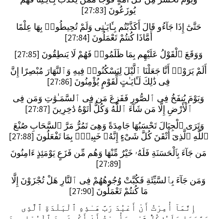
يُوزَعُونَ [27:83]
حَتَّىٰٓ إِذَا جَآءُو قَالَ أَكَذَّبْتُم بِـَٔايَـٰتِى وَلَمْ تُحِيطُوا۟ بِهَا عِلْمًا
أَمَّاذَا كُنتُمْ تَعْمَلُونَ [27:84]
وَوَقَعَ ٱلْقَوْلُ عَلَيْهِم بِمَا ظَلَمُوا۟ فَهُمْ لَا يَنطِقُونَ [27:85]
أَلَمْ يَرَوْا۟ أَنَّا جَعَلْنَا ٱلَّيْلَ لِيَسْكُنُوا۟ فِيهِ وَٱلنَّهَارَ مُبْصِرًا إِنَّ
فِى ذَٰلِكَ لَـَٔايَـٰتٍ لِّقَوْمٍ يُؤْمِنُونَ [27:86]
وَيَوْمَ يُنفَخُ فِى ٱلصُّورِ فَفَزِعَ مَن فِى ٱلسَّمَـٰوَٰتِ وَمَن فِى
ٱلْأَرْضِ إِلَّا مَن شَآءَ ٱللَّهُ وَكُلٌّ أَتَوْهُ دَٰخِرِينَ [27:87]
وَتَرَى ٱلْجِبَالَ تَحْسَبُهَا جَامِدَةً وَهِىَ تَمُرُّ مَرَّ ٱلسَّحَابِ صُنْعَ
ٱللَّهِ ٱلَّذِىٓ أَتْقَنَ كُلَّ شَىْءٍ إِنَّهُۥ خَبِيرٌۢ بِمَا تَفْعَلُونَ [27:88]
مَن جَآءَ بِٱلْحَسَنَةِ فَلَهُۥ خَيْرٌ مِّنْهَا وَهُم مِّن فَزَعٍ يَوْمَئِذٍ ءَامِنُونَ
[27:89]
وَمَن جَآءَ بِٱلسَّيِّئَةِ فَكُبَّتْ وُجُوهُهُمْ فِى ٱلنَّارِ هَلْ تُجْزَوْنَ إِلَّا
مَا كُنتُمْ تَعْمَلُونَ [27:90]
إِنَّمَآ أُمِرْتُ أَنْ أَعْبُدَ رَبَّ هَـٰذِهِ ٱلْبَلْدَةِ ٱلَّذِى
حَرَّمَهَا وَلَهُۥ كُلُّ شَىْءٍ وَأُمِرْتُ أَنْ أَكُونَ مِنَ ٱلْمُسْلِمِينَ