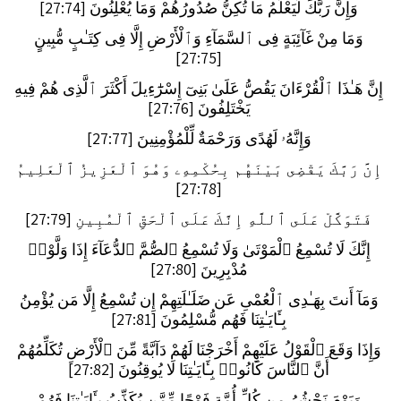
وَإِنَّ رَبَّكَ لَيَعْلَمُ مَا تُكِنُّ صُدُورُهُمْ وَمَا يُعْلِنُونَ [27:74]
وَمَا مِنْ غَآئِبَةٍ فِى ٱلسَّمَآءِ وَٱلْأَرْضِ إِلَّا فِى كِتَـٰبٍ مُّبِينٍ
[27:75]
إِنَّ هَـٰذَا ٱلْقُرْءَانَ يَقُصُّ عَلَىٰ بَنِىٓ إِسْرَٰٓءِيلَ أَكْثَرَ ٱلَّذِى هُمْ فِيهِ
يَخْتَلِفُونَ [27:76]
وَإِنَّهُۥ لَهُدًى وَرَحْمَةٌ لِّلْمُؤْمِنِينَ [27:77]
إِنَّ رَبَّكَ يَقْضِى بَيْنَهُم بِحُكْمِهِۦ وَهُوَ ٱلْعَزِيزُ ٱلْعَلِيمُ
[27:78]
فَتَوَكَّلْ عَلَى ٱللَّهِ إِنَّكَ عَلَى ٱلْحَقِّ ٱلْمُبِينِ [27:79]
إِنَّكَ لَا تُسْمِعُ ٱلْمَوْتَىٰ وَلَا تُسْمِعُ ٱلصُّمَّ ٱلدُّعَآءَ إِذَا وَلَّوْا۟
مُدْبِرِينَ [27:80]
وَمَآ أَنتَ بِهَـٰدِى ٱلْعُمْىِ عَن ضَلَـٰلَتِهِمْ إِن تُسْمِعُ إِلَّا مَن يُؤْمِنُ
بِـَٔايَـٰتِنَا فَهُم مُّسْلِمُونَ [27:81]
وَإِذَا وَقَعَ ٱلْقَوْلُ عَلَيْهِمْ أَخْرَجْنَا لَهُمْ دَآبَّةً مِّنَ ٱلْأَرْضِ تُكَلِّمُهُمْ
أَنَّ ٱلنَّاسَ كَانُوا۟ بِـَٔايَـٰتِنَا لَا يُوقِنُونَ [27:82]
وَيَوْمَ نَحْشُرُ مِن كُلِّ أُمَّةٍ فَوْجًا مِّمَّن يُكَذِّبُ بِـَٔايَـٰتِنَا فَهُمْ