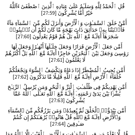
قُلِ ٱلْحَمْدُ لِلَّهِ وَسَلَـٰمٌ عَلَىٰ عِبَادِهِ ٱلَّذِينَ ٱصْطَفَىٰٓ ءَآللَّهُ
خَيْرٌ أَمَّا يُشْرِكُونَ [27:59]
أَمَّنْ خَلَقَ ٱلسَّمَـٰوَٰتِ وَٱلْأَرْضَ وَأَنزَلَ لَكُم مِّنَ ٱلسَّمَآءِ مَآءً
فَأَنۢبَتْنَا بِهِۦ حَدَآئِقَ ذَاتَ بَهْجَةٍ مَّا كَانَ لَكُمْ أَن تُنۢبِتُوا۟
شَجَرَهَآ أَءِلَـٰهٌ مَّعَ ٱللَّهِ بَلْ هُمْ قَوْمٌ يَعْدِلُونَ [27:60]
أَمَّن جَعَلَ ٱلْأَرْضَ قَرَارًا وَجَعَلَ خِلَـٰلَهَآ أَنْهَـٰرًا وَجَعَلَ لَهَا
رَوَٰسِىَ وَجَعَلَ بَيْنَ ٱلْبَحْرَيْنِ حَاجِزًا أَءِلَـٰهٌ مَّعَ ٱللَّهِ بَلْ أَكْثَرُهُمْ
لَا يَعْلَمُونَ [27:61]
أَمَّن يُجِيبُ ٱلْمُضْطَرَّ إِذَا دَعَاهُ وَيَكْشِفُ ٱلسُّوٓءَ وَيَجْعَلُكُمْ
خُلَفَآءَ ٱلْأَرْضِ أَءِلَـٰهٌ مَّعَ ٱللَّهِ قَلِيلًا مَّا تَذَكَّرُونَ [27:62]
أَمَّن يَهْدِيكُمْ فِى ظُلُمَـٰتِ ٱلْبَرِّ وَٱلْبَحْرِ وَمَن يُرْسِلُ ٱلرِّيَـٰحَ
بُشْرًۢا بَيْنَ يَدَىْ رَحْمَتِهِۦٓ أَءِلَـٰهٌ مَّعَ ٱللَّهِ تَعَـٰلَى ٱللَّهُ عَمَّا
يُشْرِكُونَ [27:63]
أَمَّن يَبْدَؤُا۟ ٱلْخَلْقَ ثُمَّ يُعِيدُهُۥ وَمَن يَرْزُقُكُم مِّنَ ٱلسَّمَآءِ
وَٱلْأَرْضِ أَءِلَـٰهٌ مَّعَ ٱللَّهِ قُلْ هَاتُوا۟ بُرْهَـٰنَكُمْ إِن كُنتُمْ
صَـٰدِقِينَ [27:64]
قُل لَّا يَعْلَمُ مَن فِى ٱلسَّمَـٰوَٰتِ وَٱلْأَرْضِ ٱلْغَيْبَ إِلَّا ٱللَّهُ وَمَا