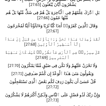
يَشْعُرُونَ أَيَّانَ يُبْعَثُونَ [27:65]
بَلِ ٱدَّٰرَكَ عِلْمُهُمْ فِى ٱلْـَٔاخِرَةِ بَلْ هُمْ فِى شَكٍّ مِّنْهَا بَلْ هُم
مِّنْهَا عَمُونَ [27:66]
وَقَالَ ٱلَّذِينَ كَفَرُوٓا۟ أَءِذَا كُنَّا تُرَٰبًا وَءَابَآؤُنَآ أَئِنَّا لَمُخْرَجُونَ
[27:67]
لَقَدْ وُعِدْنَا هَـٰذَا نَحْنُ وَءَابَآؤُنَا مِن قَبْلُ إِنْ هَـٰذَآ
إِلَّآ أَسَـٰطِيرُ ٱلْأَوَّلِينَ [27:68]
قُلْ سِيرُوا۟ فِى ٱلْأَرْضِ فَٱنظُرُوا۟ كَيْفَ كَانَ عَـٰقِبَةُ
ٱلْمُجْرِمِينَ [27:69]
وَلَا تَحْزَنْ عَلَيْهِمْ وَلَا تَكُن فِى ضَيْقٍ مِّمَّا يَمْكُرُونَ [27:70]
وَيَقُولُونَ مَتَىٰ هَـٰذَا ٱلْوَعْدُ إِن كُنتُمْ صَـٰدِقِينَ [27:71]
قُلْ عَسَىٰٓ أَن يَكُونَ رَدِفَ لَكُم بَعْضُ ٱلَّذِى تَسْتَعْجِلُونَ
[27:72]
وَإِنَّ رَبَّكَ لَذُو فَضْلٍ عَلَى ٱلنَّاسِ وَلَـٰكِنَّ أَكْثَرَهُمْ لَا يَشْكُرُونَ
[27:73]