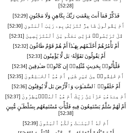
[52:28]
فَذَكِّرْ فَمَآ أَنتَ بِنِعْمَتِ رَبِّكَ بِكَاهِنٍ وَلَا مَجْنُونٍ [52:29]
أَمْ يَقُولُونَ شَاعِرٌ نَّتَرَبَّصُ بِهِۦ رَيْبَ ٱلْمَنُونِ [52:30]
قُلْ تَرَبَّصُوا۟ فَإِنِّى مَعَكُم مِّنَ ٱلْمُتَرَبِّصِينَ [52:31]
أَمْ تَأْمُرُهُمْ أَحْلَـٰمُهُم بِهَـٰذَآ أَمْ هُمْ قَوْمٌ طَاغُونَ [52:32]
أَمْ يَقُولُونَ تَقَوَّلَهُۥ بَل لَّا يُؤْمِنُونَ [52:33]
فَلْيَأْتُوا۟ بِحَدِيثٍ مِّثْلِهِۦٓ إِن كَانُوا۟ صَـٰدِقِينَ [52:34]
أَمْ خُلِقُوا۟ مِنْ غَيْرِ شَىْءٍ أَمْ هُمُ ٱلْخَـٰلِقُونَ [52:35]
أَمْ خَلَقُوا۟ ٱلسَّمَـٰوَٰتِ وَٱلْأَرْضَ بَل لَّا يُوقِنُونَ [52:36]
أَمْ عِندَهُمْ خَزَآئِنُ رَبِّكَ أَمْ هُمُ ٱلْمُصَۣيْطِرُونَ [52:37]
أَمْ لَهُمْ سُلَّمٌ يَسْتَمِعُونَ فِيهِ فَلْيَأْتِ مُسْتَمِعُهُم بِسُلْطَـٰنٍ مُّبِينٍ
[52:38]
أَمْ لَهُ ٱلْبَنَـٰتُ وَلَكُمُ ٱلْبَنُونَ [52:39]