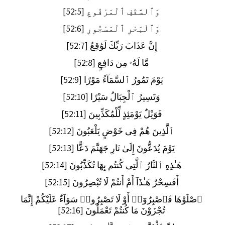
وَٱلسَّقْفِ ٱلْمَرْفُوعِ [52:5]
وَٱلْبَحْرِ ٱلْمَسْجُورِ [52:6]
إِنَّ عَذَابَ رَبِّكَ لَوَٰقِعٌ [52:7]
مَّا لَهُۥ مِن دَافِعٍ [52:8]
يَوْمَ تَمُورُ ٱلسَّمَآءُ مَوْرًا [52:9]
وَتَسِيرُ ٱلْجِبَالُ سَيْرًا [52:10]
فَوَيْلٌ يَوْمَئِذٍ لِّلْمُكَذِّبِينَ [52:11]
ٱلَّذِينَ هُمْ فِى خَوْضٍ يَلْعَبُونَ [52:12]
يَوْمَ يُدَعُّونَ إِلَىٰ نَارِ جَهَنَّمَ دَعًّا [52:13]
هَـٰذِهِ ٱلنَّارُ ٱلَّتِى كُنتُم بِهَا تُكَذِّبُونَ [52:14]
أَفَسِحْرٌ هَـٰذَآ أَمْ أَنتُمْ لَا تُبْصِرُونَ [52:15]
ٱصْلَوْهَا فَٱصْبِرُوٓا۟ أَوْ لَا تَصْبِرُوا۟ سَوَآءٌ عَلَيْكُمْ إِنَّمَا
تُجْزَوْنَ مَا كُنتُمْ تَعْمَلُونَ [52:16]