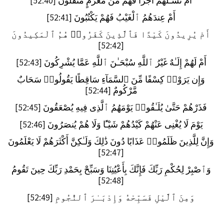
أَمْ تَسْـَٔلُهُمْ أَجْرًا فَهُم مِّن مَّغْرَمٍ مُّثْقَلُونَ [52:40]
أَمْ عِندَهُمُ ٱلْغَيْبُ فَهُمْ يَكْتُبُونَ [52:41]
أَمْ يُرِيدُونَ كَيْدًا فَٱلَّذِينَ كَفَرُوا۟ هُمُ ٱلْمَكِيدُونَ
[52:42]
أَمْ لَهُمْ إِلَـٰهٌ غَيْرُ ٱللَّهِ سُبْحَـٰنَ ٱللَّهِ عَمَّا يُشْرِكُونَ [52:43]
وَإِن يَرَوْا۟ كِسْفًا مِّنَ ٱلسَّمَآءِ سَاقِطًا يَقُولُوا۟ سَحَابٌ
مَّرْكُومٌ [52:44]
فَذَرْهُمْ حَتَّىٰ يُلَـٰقُوا۟ يَوْمَهُمُ ٱلَّذِى فِيهِ يُصْعَقُونَ [52:45]
يَوْمَ لَا يُغْنِى عَنْهُمْ كَيْدُهُمْ شَيْـًٔا وَلَا هُمْ يُنصَرُونَ [52:46]
وَإِنَّ لِلَّذِينَ ظَلَمُوا۟ عَذَابًا دُونَ ذَٰلِكَ وَلَـٰكِنَّ أَكْثَرَهُمْ لَا يَعْلَمُونَ
[52:47]
وَٱصْبِرْ لِحُكْمِ رَبِّكَ فَإِنَّكَ بِأَعْيُنِنَا وَسَبِّحْ بِحَمْدِ رَبِّكَ حِينَ تَقُومُ
[52:48]
وَمِنَ ٱلَّيْلِ فَسَبِّحْهُ وَإِدْبَـٰرَ ٱلنُّجُومِ [52:49]