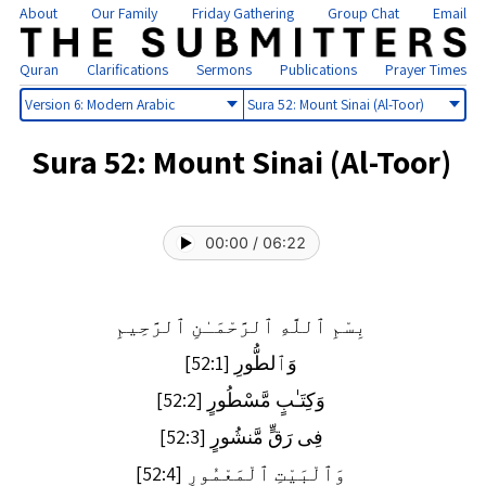
About
Our Family
Friday Gathering
Group Chat
Email
Quran
Clarifications
Sermons
Publications
Prayer Times
Select
Select
version
sura
Sura 52: Mount Sinai (Al-Toor)
00:00
/
06:22
بِسْمِ ٱللَّهِ ٱلرَّحْمَـٰنِ ٱلرَّحِيمِ
وَٱلطُّورِ [52:1]
وَكِتَـٰبٍ مَّسْطُورٍ [52:2]
فِى رَقٍّ مَّنشُورٍ [52:3]
وَٱلْبَيْتِ ٱلْمَعْمُورِ [52:4]