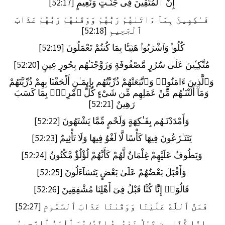
إِنَّ ٱلْمُتَّقِينَ فِى جَنَّـٰتٍ وَنَعِيمٍ [52:17]
فَـٰكِهِينَ بِمَآ ءَاتَىٰهُمْ رَبُّهُمْ وَوَقَىٰهُمْ رَبُّهُمْ عَذَابَ
ٱلْجَحِيمِ [52:18]
كُلُوا۟ وَٱشْرَبُوا۟ هَنِيٓـًٔۢا بِمَا كُنتُمْ تَعْمَلُونَ [52:19]
مُتَّكِـِٔينَ عَلَىٰ سُرُرٍ مَّصْفُوفَةٍ وَزَوَّجْنَـٰهُم بِحُورٍ عِينٍ [52:20]
وَٱلَّذِينَ ءَامَنُوا۟ وَٱتَّبَعَتْهُمْ ذُرِّيَّتُهُم بِإِيمَـٰنٍ أَلْحَقْنَا بِهِمْ ذُرِّيَّتَهُمْ
وَمَآ أَلَتْنَـٰهُم مِّنْ عَمَلِهِم مِّن شَىْءٍ كُلُّ ٱمْرِئٍۭ بِمَا كَسَبَ
رَهِينٌ [52:21]
وَأَمْدَدْنَـٰهُم بِفَـٰكِهَةٍ وَلَحْمٍ مِّمَّا يَشْتَهُونَ [52:22]
يَتَنَـٰزَعُونَ فِيهَا كَأْسًا لَّا لَغْوٌ فِيهَا وَلَا تَأْثِيمٌ [52:23]
وَيَطُوفُ عَلَيْهِمْ غِلْمَانٌ لَّهُمْ كَأَنَّهُمْ لُؤْلُؤٌ مَّكْنُونٌ [52:24]
وَأَقْبَلَ بَعْضُهُمْ عَلَىٰ بَعْضٍ يَتَسَآءَلُونَ [52:25]
قَالُوٓا۟ إِنَّا كُنَّا قَبْلُ فِىٓ أَهْلِنَا مُشْفِقِينَ [52:26]
فَمَنَّ ٱللَّهُ عَلَيْنَا وَوَقَىٰنَا عَذَابَ ٱلسَّمُومِ [52:27]
إِنَّا كُنَّا مِن قَبْلُ نَدْعُوهُ إِنَّهُۥ هُوَ ٱلْبَرُّ ٱلرَّحِيمُ