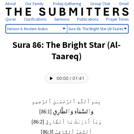
About
Our Family
Friday Gathering
Group Chat
Email
Quran
Clarifications
Sermons
Publications
Prayer Times
Select
Select
version
sura
Sura 86: The Bright Star (Al-
Taareq)
00:00
/
01:41
بِسْمِ ٱللَّهِ ٱلرَّحْمَـٰنِ ٱلرَّحِيمِ
وَٱلسَّمَآءِ وَٱلطَّارِقِ [86:1]
وَمَآ أَدْرَىٰكَ مَا ٱلطَّارِقُ [86:2]
ٱلنَّجْمُ ٱلثَّاقِبُ [86:3]