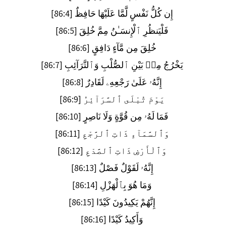
إِن كُلُّ نَفْسٍ لَّمَّا عَلَيْهَا حَافِظٌ [86:4]
فَلْيَنظُرِ ٱلْإِنسَـٰنُ مِمَّ خُلِقَ [86:5]
خُلِقَ مِن مَّآءٍ دَافِقٍ [86:6]
يَخْرُجُ مِنۢ بَيْنِ ٱلصُّلْبِ وَٱلتَّرَآئِبِ [86:7]
إِنَّهُۥ عَلَىٰ رَجْعِهِۦ لَقَادِرٌ [86:8]
يَوْمَ تُبْلَى ٱلسَّرَآئِرُ [86:9]
فَمَا لَهُۥ مِن قُوَّةٍ وَلَا نَاصِرٍ [86:10]
وَٱلسَّمَآءِ ذَاتِ ٱلرَّجْعِ [86:11]
وَٱلْأَرْضِ ذَاتِ ٱلصَّدْعِ [86:12]
إِنَّهُۥ لَقَوْلٌ فَصْلٌ [86:13]
وَمَا هُوَ بِٱلْهَزْلِ [86:14]
إِنَّهُمْ يَكِيدُونَ كَيْدًا [86:15]
وَأَكِيدُ كَيْدًا [86:16]