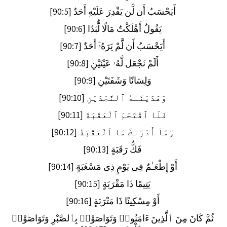
أَيَحْسَبُ أَن لَّن يَقْدِرَ عَلَيْهِ أَحَدٌ [90:5]
يَقُولُ أَهْلَكْتُ مَالًا لُّبَدًا [90:6]
أَيَحْسَبُ أَن لَّمْ يَرَهُۥٓ أَحَدٌ [90:7]
أَلَمْ نَجْعَل لَّهُۥ عَيْنَيْنِ [90:8]
وَلِسَانًا وَشَفَتَيْنِ [90:9]
وَهَدَيْنَـٰهُ ٱلنَّجْدَيْنِ [90:10]
فَلَا ٱقْتَحَمَ ٱلْعَقَبَةَ [90:11]
وَمَآ أَدْرَىٰكَ مَا ٱلْعَقَبَةُ [90:12]
فَكُّ رَقَبَةٍ [90:13]
أَوْ إِطْعَـٰمٌ فِى يَوْمٍ ذِى مَسْغَبَةٍ [90:14]
يَتِيمًا ذَا مَقْرَبَةٍ [90:15]
أَوْ مِسْكِينًا ذَا مَتْرَبَةٍ [90:16]
ثُمَّ كَانَ مِنَ ٱلَّذِينَ ءَامَنُوا۟ وَتَوَاصَوْا۟ بِٱلصَّبْرِ وَتَوَاصَوْا۟