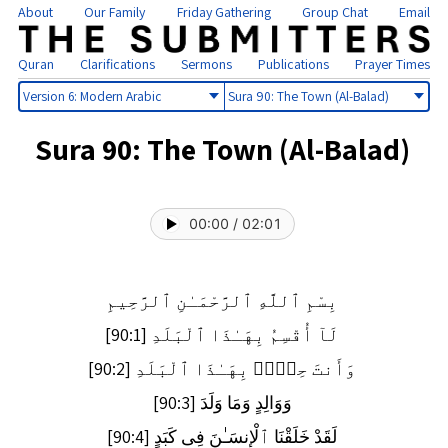
About
Our Family
Friday Gathering
Group Chat
Email
Quran
Clarifications
Sermons
Publications
Prayer Times
Select
Select
version
sura
Sura 90: The Town (Al-Balad)
00:00
/
02:01
بِسْمِ ٱللَّهِ ٱلرَّحْمَـٰنِ ٱلرَّحِيمِ
لَآ أُقْسِمُ بِهَـٰذَا ٱلْبَلَدِ [90:1]
وَأَنتَ حِلٌّۢ بِهَـٰذَا ٱلْبَلَدِ [90:2]
وَوَالِدٍ وَمَا وَلَدَ [90:3]
لَقَدْ خَلَقْنَا ٱلْإِنسَـٰنَ فِى كَبَدٍ [90:4]