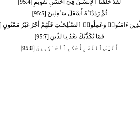
لَقَدْ خَلَقْنَا ٱلْإِنسَـٰنَ فِىٓ أَحْسَنِ تَقْوِيمٍ [95:4]
ثُمَّ رَدَدْنَـٰهُ أَسْفَلَ سَـٰفِلِينَ [95:5]
لَّذِينَ ءَامَنُوا۟ وَعَمِلُوا۟ ٱلصَّـٰلِحَـٰتِ فَلَهُمْ أَجْرٌ غَيْرُ مَمْنُونٍ [95:6]
فَمَا يُكَذِّبُكَ بَعْدُ بِٱلدِّينِ [95:7]
أَلَيْسَ ٱللَّهُ بِأَحْكَمِ ٱلْحَـٰكِمِينَ [95:8]