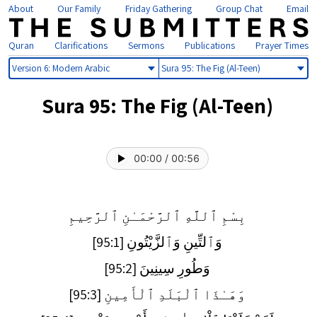
About
Our Family
Friday Gathering
Group Chat
Email
Quran
Clarifications
Sermons
Publications
Prayer Times
Select
Select
version
sura
Sura 95: The Fig (Al-Teen)
00:00
/
00:56
بِسْمِ ٱللَّهِ ٱلرَّحْمَـٰنِ ٱلرَّحِيمِ
وَٱلتِّينِ وَٱلزَّيْتُونِ [95:1]
وَطُورِ سِينِينَ [95:2]
وَهَـٰذَا ٱلْبَلَدِ ٱلْأَمِينِ [95:3]